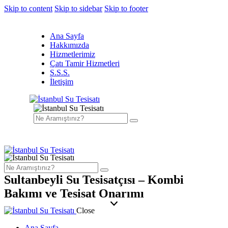
Skip to content
Skip to sidebar
Skip to footer
Ana Sayfa
Hakkımızda
Hizmetlerimiz
Çatı Tamir Hizmetleri
S.S.S.
İletişim
Sultanbeyli Su Tesisatçısı – Kombi
Bakımı ve Tesisat Onarımı
Close
Ana Sayfa