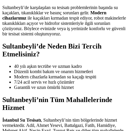
Sultanbeyli’de karşılaşılan su tesisatı problemlerinin başında su
kaçakları, tıkanıklıklar ve basınç sorunları gelir.
Modern
cihazlarımız
ile kaçakları kırmadan tespit ediyor, robot makinelerle
tıkanıklıkları açıyor ve hidrofor sistemleriyle ilgili sorunları
çözüyoruz. Böylece evinizde veya iş yerinizde konforlu ve güvenli
bir tesisat sistemi oluşturuyoruz.
Sultanbeyli’de Neden Bizi Tercih
Etmelisiniz?
40 yılı aşkın tecrübe ve uzman kadro
Düzenli kombi bakım ve onarım hizmetleri
Modern cihazlarla kırmadan su kaçağı tespiti
7/24 acil servis ve hızlı çözümler
Garantili ve uzun ömürlü hizmet
Sultanbeyli’nin Tüm Mahallelerinde
Hizmet
İstanbul Su Tesisatı
, Sultanbeyli’nin tüm bölgelerinde hizmet
vermektedir. Adil, Ahmet Yesevi, Battalgazi, Fatih, Hamidiye,
Mehmet Akif, Necip Fazıl, Turgut Reis ve diğer tüm mahallelerde