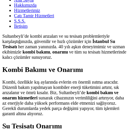
Hakkımızda
Hizmetlerimiz
Çatı Tamir Hizmetleri
S.S.S.
İletişim
facebook-
instagram
Sultanbeyli’de kombi arızaları ve su tesisatı problemleriyle
1
karşılaştığınızda, güvenilir ve hızlı çözümler için
İstanbul Su
Tesisatı
her zaman yanınızda. 40 yılı aşkın deneyimimiz ve uzman
ekibimizle
kombi bakımı
,
onarımı
ve tüm su tesisatı hizmetlerinde
kalıcı çözümler sunuyoruz.
Kombi Bakımı ve Onarımı
Kombi, özellikle kış aylarında evlerin en önemli ısıtma aracıdır.
Düzenli bakım yapılmayan kombiler enerji tüketimini artırır, sık
arızalanır ve ömrü kısalır. Biz, Sultanbeyli’de
kombi bakım ve
onarım hizmetleri
sunarak cihazınızın verimliliğini artırıyor, daha
az enerjiyle daha yüksek performans elde etmenizi sağlıyoruz.
Gerekli durumlarda yedek parça değişimi yapıyor, tüm işlemleri
garanti altına alıyoruz.
Su Tesisatı Onarımı