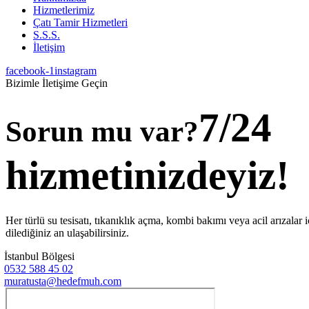
Hizmetlerimiz
Çatı Tamir Hizmetleri
S.S.S.
İletişim
facebook-1
instagram
Bizimle İletişime Geçin
7/24
Sorun mu var?
hizmetinizdeyiz!
Her türlü su tesisatı, tıkanıklık açma, kombi bakımı veya acil arızalar i
dilediğiniz an ulaşabilirsiniz.
İstanbul Bölgesi
0532 588 45 02
muratusta@hedefmuh.com