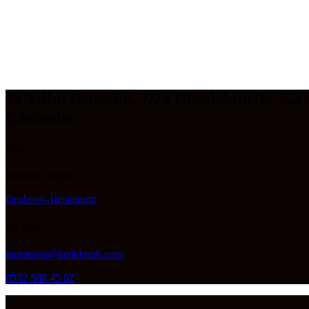
40 Yıllık Deneyim, 7/24 Ulaşılabilirlik, Gar
Çözümler
Konum
İstanbul Bölgesi
facebook-1
instagram
Bize Ulaşın
muratusta@hedefmuh.com
0532 588 45 02