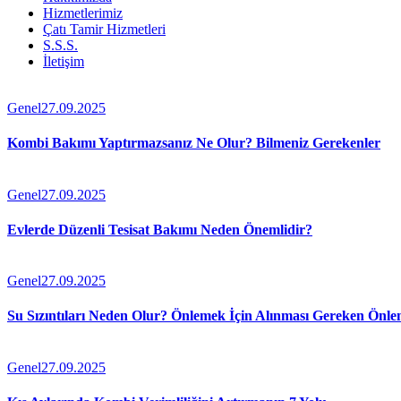
Hizmetlerimiz
Çatı Tamir Hizmetleri
S.S.S.
İletişim
facebook-
instagram
1
Genel
27.09.2025
Kombi Bakımı Yaptırmazsanız Ne Olur? Bilmeniz Gerekenler
Genel
27.09.2025
Evlerde Düzenli Tesisat Bakımı Neden Önemlidir?
Genel
27.09.2025
Su Sızıntıları Neden Olur? Önlemek İçin Alınması Gereken Önle
Genel
27.09.2025