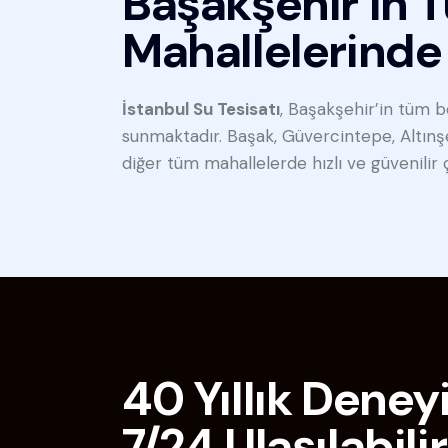
Başakşehir’in 
Mahallelerinde
İstanbul Su Tesisatı
, Başakşehir’in tüm b
sunmaktadır. Başak, Güvercintepe, Altınşeh
diğer tüm mahallelerde hızlı ve güvenilir 
40 Yıllık Deney
7/24 Ulaşılabilir