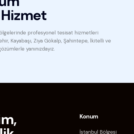
Tüm
 Hizmet
ölgelerinde profesyonel tesisat hizmetleri
ir, Kayabaşı, Ziya Gökalp, Şahintepe, İkitelli ve
çözümlerle yanınızdayız.
im,
Konum
lik,
İstanbul Bölgesi