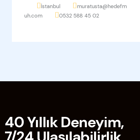
İstanbul
muratusta@hedefm
uh.com
0532 588 45 02
40 Yıllık Deneyim,
7/24 Ulaşılabilirlik,