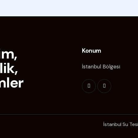
im,
Konum
lik,
İstanbul Bölgesi
mler
İstanbul Su Tesi